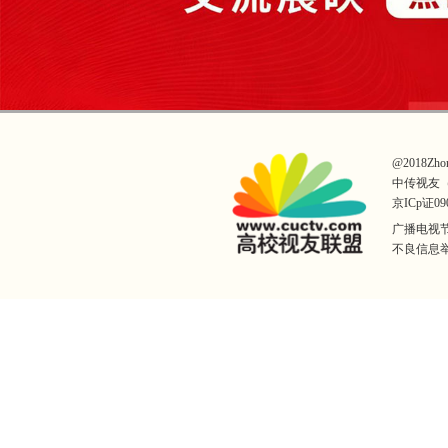
@2018Zhong
中传视友
京ICp证09
广播电视节
不良信息举